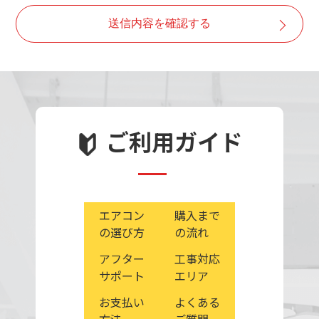
・取得した個人情報は、ご本人の同意なしに目的以外で
送信内容を確認する
は利用しません。
・情報が漏洩しないよう対策を講じ、従業員だけでなく
委託業者も監督します。
・ご本人の同意を得ずに第三者に情報を提供しません。
・ご本人からの求めに応じ情報を開示します。
・公開された個人情報が事実と異なる場合、訂正や削除
ご利用ガイド
に応じます。
・個人情報の取り扱いに関する苦情に対し、適切・迅速
に対処します。
エアコン
購入まで
の選び方
の流れ
アフター
工事対応
サポート
エリア
お支払い
よくある