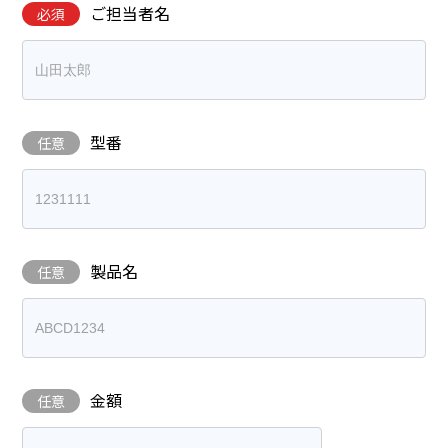
ご担当者名
必須
型番
任意
製品名
任意
金額
任意