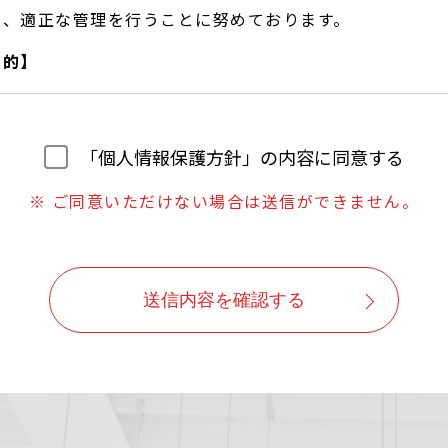
し、適正な管理を行うことに努めております。
目的】
望に合わせたサービスをご提供するための各種ご連絡。
いただいたご質問への回答のご連絡。
「個人情報保護方針」の内容に同意する
は、ご本人の同意なしに目的以外では利用しません。
※ ご同意いただけない場合は送信ができません。
よう対策を講じ、従業員だけでなく委託業者も監督します。
ずに第三者に情報を提供しません。
に応じ情報を開示します。
送信内容を確認する
報が事実と異なる場合、訂正や削除に応じます。
いに関する苦情に対し、適切・迅速に対処します。