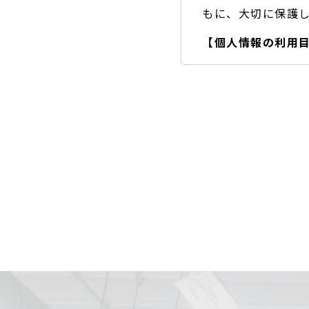
もに、大切に保護
【個人情報の利用
A) お客様のご要
B) お問い合わせ
・取得した個人情報
・情報が漏洩しない
・ご本人の同意を得
・ご本人からの求め
・公開された個人情
・個人情報の取り扱