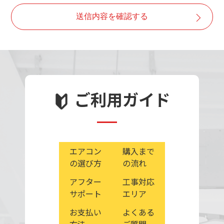
・取得した個人情報は、ご本人の同意なしに目的以外で
送信内容を確認する
は利用しません。
・情報が漏洩しないよう対策を講じ、従業員だけでなく
委託業者も監督します。
・ご本人の同意を得ずに第三者に情報を提供しません。
・ご本人からの求めに応じ情報を開示します。
・公開された個人情報が事実と異なる場合、訂正や削除
ご利用ガイド
に応じます。
・個人情報の取り扱いに関する苦情に対し、適切・迅速
に対処します。
エアコン
購入まで
の選び方
の流れ
アフター
工事対応
サポート
エリア
お支払い
よくある