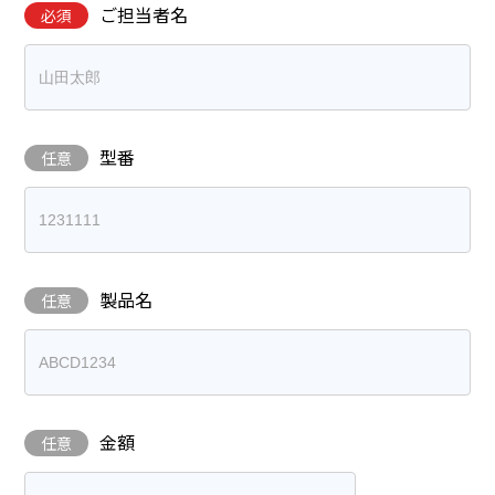
ご担当者名
必須
型番
任意
製品名
任意
金額
任意