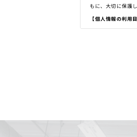
もに、大切に保護
【個人情報の利用
A) お客様のご要
B) お問い合わせ
・取得した個人情報
・情報が漏洩しない
・ご本人の同意を得
・ご本人からの求め
・公開された個人情
・個人情報の取り扱