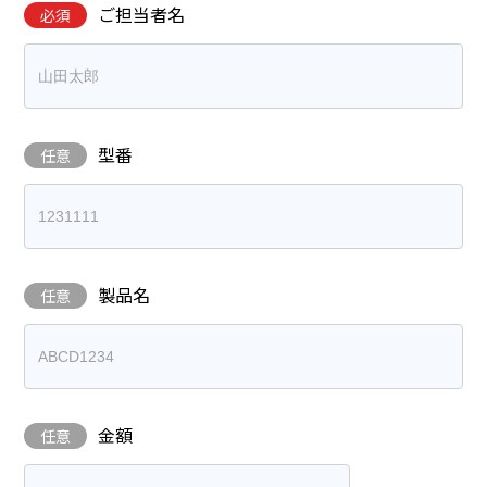
ご担当者名
必須
型番
任意
製品名
任意
金額
任意