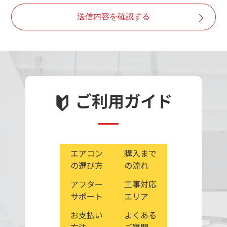
・取得した個人情報は、ご本人の同意なしに目的以外で
送信内容を確認する
は利用しません。
・情報が漏洩しないよう対策を講じ、従業員だけでなく
委託業者も監督します。
・ご本人の同意を得ずに第三者に情報を提供しません。
・ご本人からの求めに応じ情報を開示します。
・公開された個人情報が事実と異なる場合、訂正や削除
ご利用ガイド
に応じます。
・個人情報の取り扱いに関する苦情に対し、適切・迅速
に対処します。
エアコン
購入まで
の選び方
の流れ
アフター
工事対応
サポート
エリア
お支払い
よくある