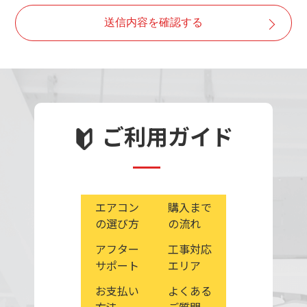
・取得した個人情報は、ご本人の同意なしに目的以外で
送信内容を確認する
は利用しません。
・情報が漏洩しないよう対策を講じ、従業員だけでなく
委託業者も監督します。
・ご本人の同意を得ずに第三者に情報を提供しません。
・ご本人からの求めに応じ情報を開示します。
・公開された個人情報が事実と異なる場合、訂正や削除
ご利用ガイド
に応じます。
・個人情報の取り扱いに関する苦情に対し、適切・迅速
に対処します。
エアコン
購入まで
の選び方
の流れ
アフター
工事対応
サポート
エリア
お支払い
よくある