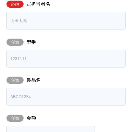
ご担当者名
必須
型番
任意
製品名
任意
金額
任意