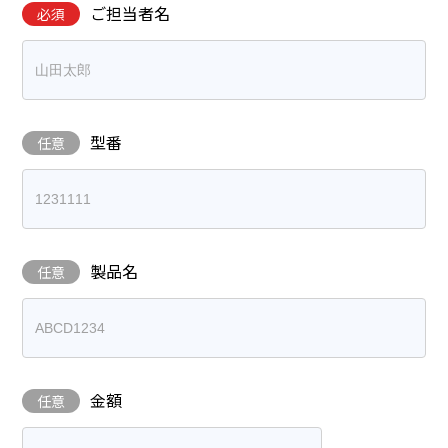
ご担当者名
必須
型番
任意
製品名
任意
金額
任意