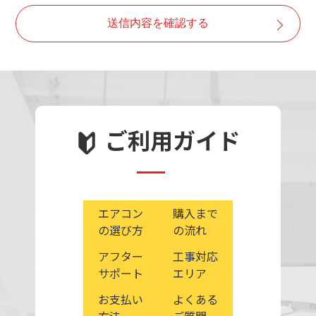
・取得した個人情報は、ご本人の同意なしに目的以外で
送信内容を確認する
は利用しません。
・情報が漏洩しないよう対策を講じ、従業員だけでなく
委託業者も監督します。
・ご本人の同意を得ずに第三者に情報を提供しません。
・ご本人からの求めに応じ情報を開示します。
・公開された個人情報が事実と異なる場合、訂正や削除
ご利用ガイド
に応じます。
・個人情報の取り扱いに関する苦情に対し、適切・迅速
に対処します。
エアコン
購入まで
の選び方
の流れ
アフター
工事対応
サポート
エリア
お支払い
よくある