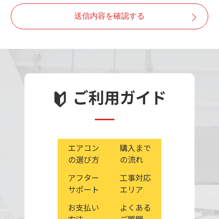
・取得した個人情報は、ご本人の同意なしに目的以外で
送信内容を確認する
は利用しません。
・情報が漏洩しないよう対策を講じ、従業員だけでなく
委託業者も監督します。
・ご本人の同意を得ずに第三者に情報を提供しません。
・ご本人からの求めに応じ情報を開示します。
・公開された個人情報が事実と異なる場合、訂正や削除
ご利用ガイド
に応じます。
・個人情報の取り扱いに関する苦情に対し、適切・迅速
に対処します。
エアコン
購入まで
の選び方
の流れ
アフター
工事対応
サポート
エリア
お支払い
よくある