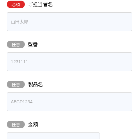
ご担当者名
必須
型番
任意
製品名
任意
金額
任意