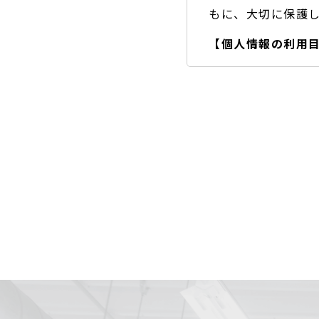
もに、大切に保護
【個人情報の利用
A) お客様のご要
B) お問い合わせ
・取得した個人情報
・情報が漏洩しない
・ご本人の同意を得
・ご本人からの求め
・公開された個人情
・個人情報の取り扱