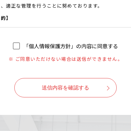
し、適正な管理を行うことに努めております。
目的】
望に合わせたサービスをご提供するための各種ご連絡。
いただいたご質問への回答のご連絡。
「個人情報保護方針」の内容に同意する
は、ご本人の同意なしに目的以外では利用しません。
※ ご同意いただけない場合は送信ができません。
よう対策を講じ、従業員だけでなく委託業者も監督します。
ずに第三者に情報を提供しません。
に応じ情報を開示します。
送信内容を確認する
報が事実と異なる場合、訂正や削除に応じます。
いに関する苦情に対し、適切・迅速に対処します。