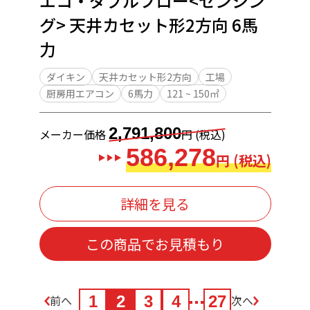
エコ・ダブルフロー<センシン
グ> 天井カセット形2方向 6馬
力
ダイキン
天井カセット形2方向
工場
厨房用エアコン
6馬力
121 ~ 150㎡
2,791,800
メーカー価格
円 (税込)
586,278
円 (税込)
詳細を見る
この商品でお見積もり
前へ
1
2
3
4
27
次へ