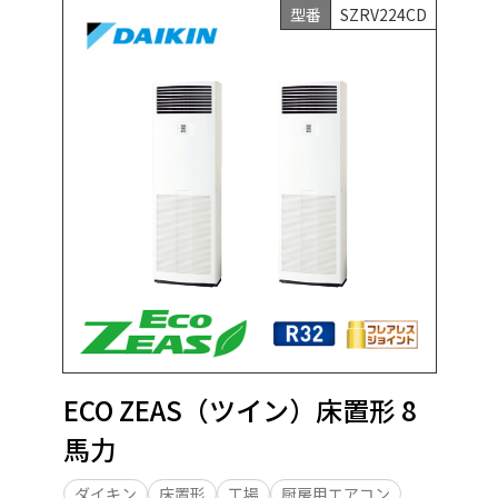
型番
SZRV224CD
ECO ZEAS（ツイン）床置形 8
馬力
ダイキン
床置形
工場
厨房用エアコン