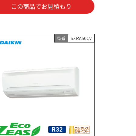
この商品でお見積もり
型番
SZRA50CV