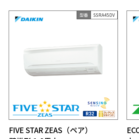
型番
SSRA45DV
FIVE STAR ZEAS（ペア）
EC