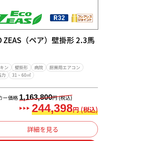
O ZEAS（ペア）壁掛形 2.3馬
キン
壁掛形
病院
厨房用エアコン
馬力
31 ~ 60㎡
1,163,800
カー価格
円 (税込)
244,398
円 (税込)
詳細を見る