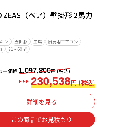
O ZEAS（ペア）壁掛形 2馬力
キン
壁掛形
工場
厨房用エアコン
力
31 ~ 60㎡
1,097,800
カー価格
円 (税込)
230,538
円 (税込)
詳細を見る
この商品でお見積もり