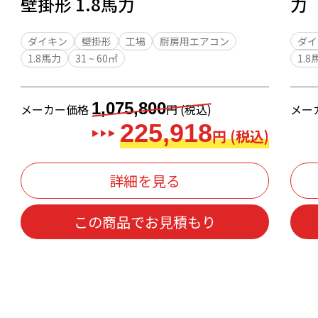
壁掛形 1.8馬力
力
ダイキン
壁掛形
工場
厨房用エアコン
ダイ
1.8馬力
31 ~ 60㎡
1.8
1,075,800
メーカー価格
円 (税込)
メー
225,918
円 (税込)
詳細を見る
この商品でお見積もり