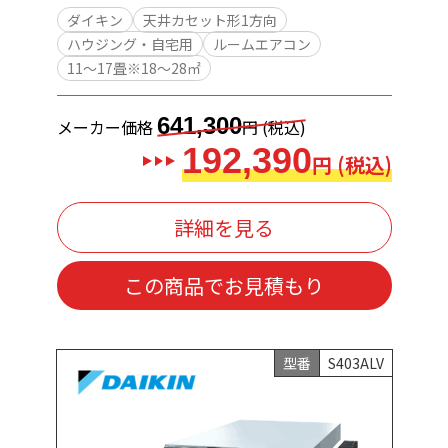
ダイキン
天井カセット形1方向
ハウジング・自宅用
ルームエアコン
11～17畳※18～28㎡
641,300
メーカー価格
円 (税込)
192,390
円 (税込)
詳細を見る
この商品でお見積もり
型番
S403ALV