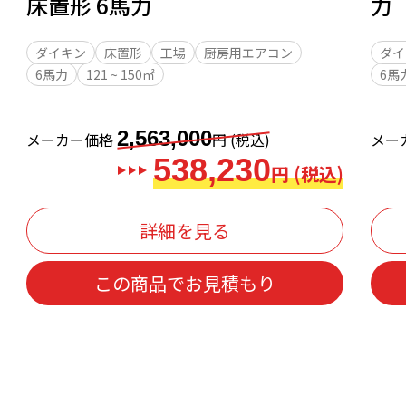
床置形 6馬力
力
ダイキン
床置形
工場
厨房用エアコン
ダイ
6馬力
121 ~ 150㎡
6馬
2,563,000
メーカー価格
円 (税込)
メー
538,230
円 (税込)
詳細を見る
この商品でお見積もり