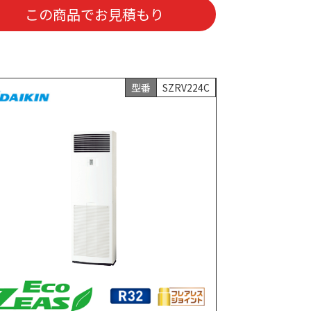
この商品でお見積もり
型番
SZRV224C