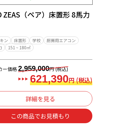
O ZEAS（ペア）床置形 8馬力
キン
床置形
学校
厨房用エアコン
力
151 ~ 180㎡
2,959,000
カー価格
円 (税込)
621,390
円 (税込)
詳細を見る
この商品でお見積もり