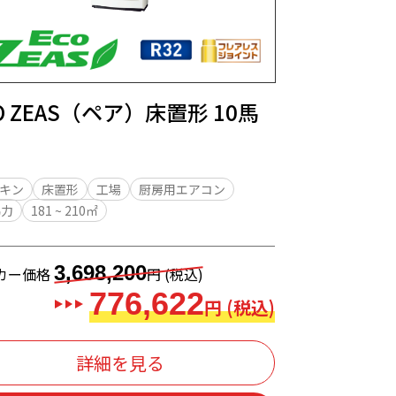
O ZEAS（ペア）床置形 10馬
キン
床置形
工場
厨房用エアコン
馬力
181 ~ 210㎡
3,698,200
カー価格
円 (税込)
776,622
円 (税込)
詳細を見る