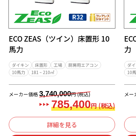
ECO ZEAS（ツイン）床置形 10
EC
馬力
力
ダイキン
床置形
工場
厨房用エアコン
ダイ
10馬力
181 ~ 210㎡
10
3,740,000
メーカー価格
円 (税込)
メー
785,400
円 (税込)
詳細を見る