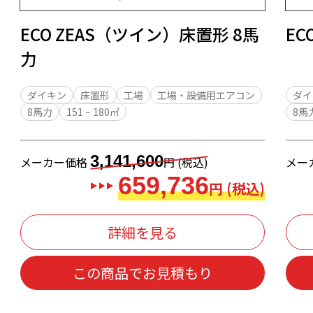
ECO ZEAS（ツイン）床置形 8馬
EC
力
ダイキン
床置形
工場
工場・設備用エアコン
ダイ
8馬力
151 ~ 180㎡
8馬
3,141,600
メーカー価格
円 (税込)
メー
659,736
円 (税込)
詳細を見る
この商品でお見積もり