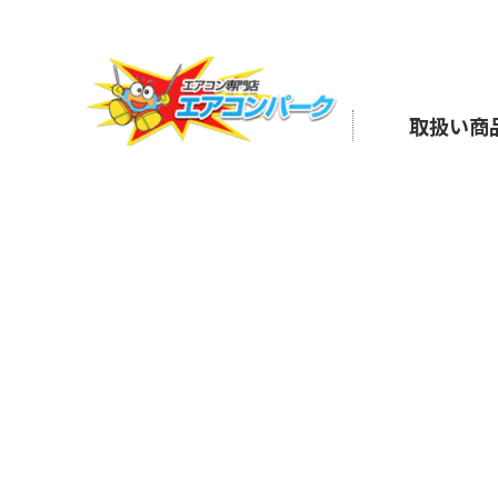
Skip
to
the
content
取扱い商