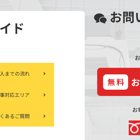
お問
イド
入まで
の流れ
無料
事対応
エリア
お
くある
ご質問