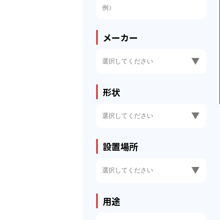
メーカー
形状
設置場所
用途