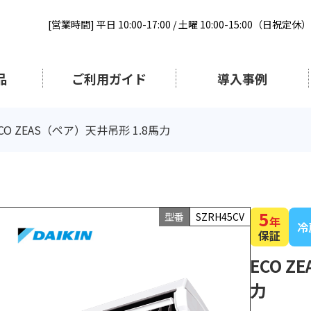
[営業時間] 平日 10:00-17:00 / 土曜 10:00-15:00（日祝定休）
品
ご利用ガイド
導入事例
CO ZEAS（ペア）天井吊形 1.8馬力
5
型番
SZRH45CV
年
冷
保証
ECO Z
力