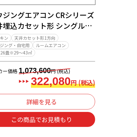
ウジングエアコン CRシリーズ
井埋込カセット形 シングルフ
 20畳程度
キン
天井カセット形1方向
ジング・自宅用
ルームエアコン
～26畳※29～43㎡
1,073,600
カー価格
円 (税込)
322,080
円 (税込)
詳細を見る
この商品でお見積もり