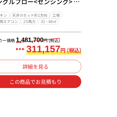
ングルフロー<センシング> 天
カセット形1方向 2.5馬力
キン
天井カセット形1方向
工場
用エアコン
2.5馬力
31 ~ 60㎡
1,481,700
カー価格
円 (税込)
311,157
円 (税込)
詳細を見る
この商品でお見積もり