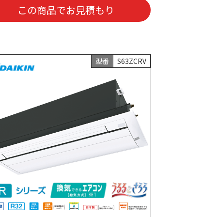
この商品でお見積もり
型番
S63ZCRV