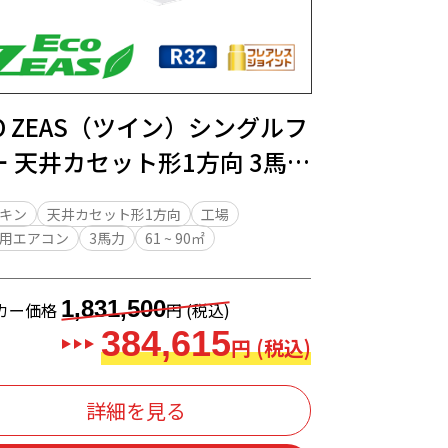
O ZEAS（ツイン）シングルフ
ー 天井カセット形1方向 3馬
キン
天井カセット形1方向
工場
用エアコン
3馬力
61 ~ 90㎡
1,831,500
カー価格
円 (税込)
384,615
円 (税込)
詳細を見る