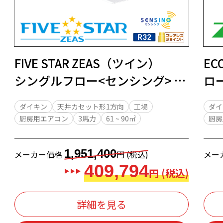
FIVE STAR ZEAS（ツイン）
EC
シングルフロー<センシング> 天
ロ
井カセット形1方向 3馬力
力
ダイキン
天井カセット形1方向
工場
ダイ
厨房用エアコン
3馬力
61 ~ 90㎡
厨房
1,951,400
メーカー価格
円 (税込)
メー
409,794
円 (税込)
詳細を見る