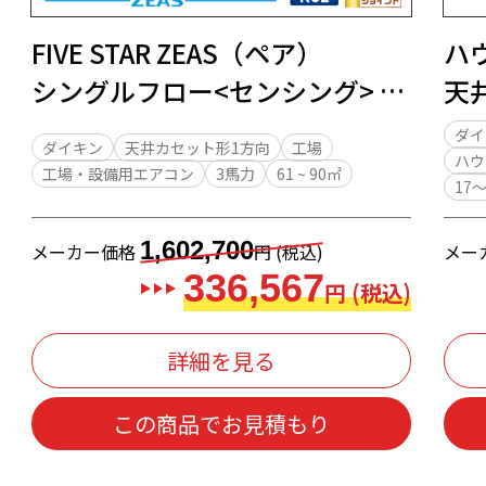
FIVE STAR ZEAS（ペア）
ハ
シングルフロー<センシング> 天
天
井カセット形1方向 3馬力
ロー
ダイ
ダイキン
天井カセット形1方向
工場
ハウ
工場・設備用エアコン
3馬力
61 ~ 90㎡
17
1,602,700
メーカー価格
円 (税込)
メー
336,567
円 (税込)
詳細を見る
この商品でお見積もり