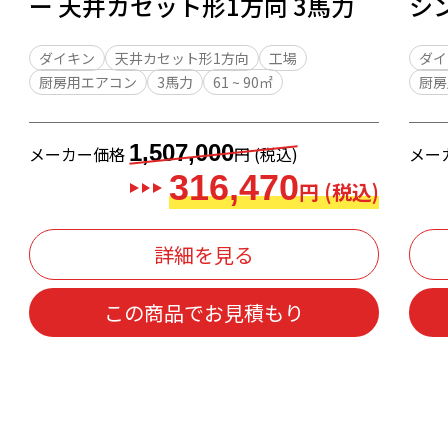
ー 天井カセット形1方向 3馬力
シ
井
ダイキン
天井カセット形1方向
工場
ダイ
厨房用エアコン
3馬力
61 ~ 90㎡
厨房
1,507,000
メーカー価格
円 (税込)
メー
316,470
円 (税込)
詳細を見る
この商品でお見積もり