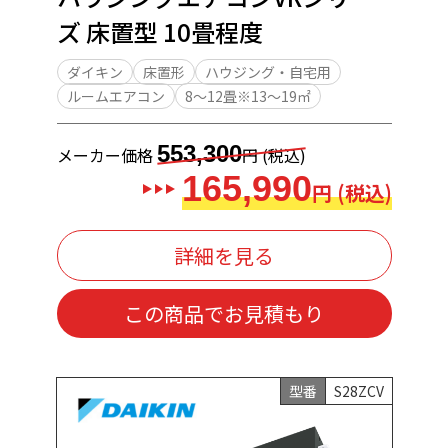
ズ 床置型 10畳程度
ダイキン
床置形
ハウジング・自宅用
ルームエアコン
8～12畳※13～19㎡
553,300
メーカー価格
円 (税込)
165,990
円 (税込)
詳細を見る
この商品でお見積もり
型番
S28ZCV