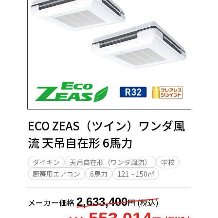
ECO ZEAS（ツイン）ワンダ風
流 天吊自在形 6馬力
ダイキン
天吊自在形（ワンダ風流）
学校
厨房用エアコン
6馬力
121 ~ 150㎡
2,633,400
メーカー価格
円 (税込)