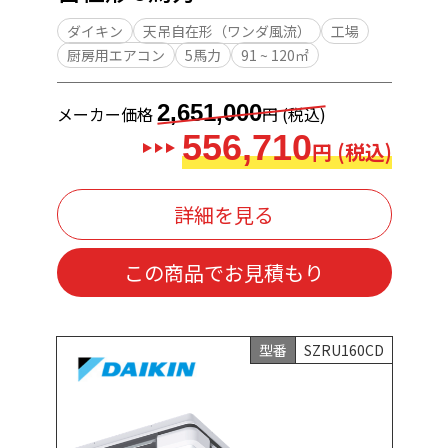
ダイキン
天吊自在形（ワンダ風流）
工場
厨房用エアコン
5馬力
91 ~ 120㎡
2,651,000
メーカー価格
円 (税込)
556,710
円 (税込)
詳細を見る
この商品でお見積もり
型番
SZRU160CD