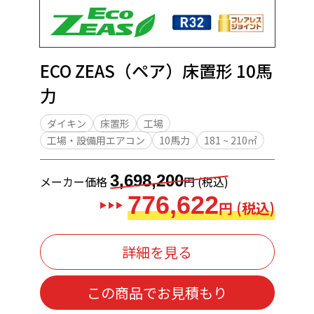
ECO ZEAS（ペア）床置形 10馬
力
ダイキン
床置形
工場
工場・設備用エアコン
10馬力
181 ~ 210㎡
3,698,200
メーカー価格
円 (税込)
776,622
円 (税込)
詳細を見る
この商品でお見積もり