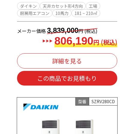
ダイキン
天井カセット形4方向
工場
厨房用エアコン
10馬力
181 ~ 210㎡
3,839,000
メーカー価格
円 (税込)
806,190
円 (税込)
詳細を見る
この商品でお見積もり
型番
SZRV280CD