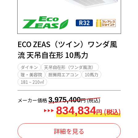
ECO ZEAS（ツイン）ワンダ風
流 天吊自在形 10馬力
ダイキン
天吊自在形（ワンダ風流）
理・美容院
厨房用エアコン
10馬力
181 ~ 210㎡
3,975,400
メーカー価格
円 (税込)
834,834
円 (税込)
詳細を見る